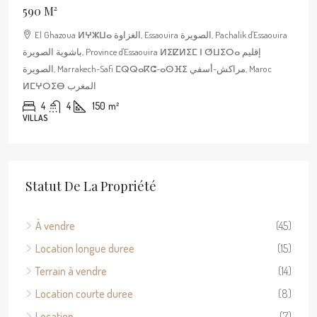
590 M²
El Ghazoua ⵍⵖⵣⵡⴰ الغزاوة, Essaouira الصويرة, Pachalik d'Essaouira
باشوية الصويرة, Province d'Essaouira ⵍⵉⵇⵍⵉⵎ ⵏ ⵚⵡⵉⵔⴰ إقليم
الصويرة, Marrakech-Safi ⵎⵕⵕⴰⴽⵛ-ⴰⵙⴼⵉ مراكش-أسفي, Maroc
ⵍⵎⵖⵔⵉⴱ المغرب
4
4
150
m²
VILLAS
Statut De La Propriété
À vendre
(45)
Location longue duree
(15)
Terrain à vendre
(14)
Location courte duree
(8)
Location
(7)