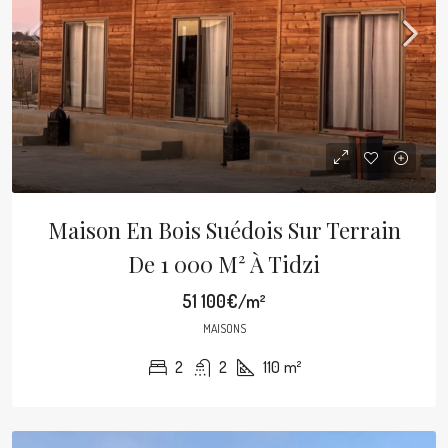
Maison En Bois Suédois Sur Terrain
De 1 000 M² À Tidzi
51 100€/m²
MAISONS
2
2
110
m²