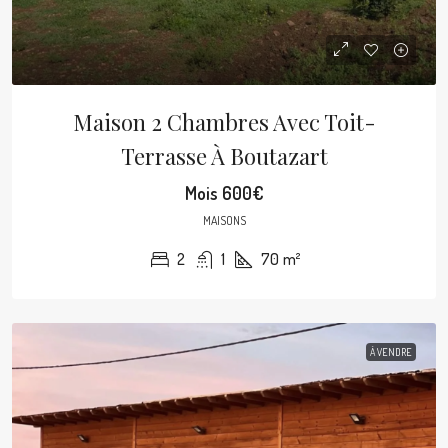
Maison 2 Chambres Avec Toit-
Terrasse À Boutazart
Mois
600€
MAISONS
2
1
70
m²
À VENDRE