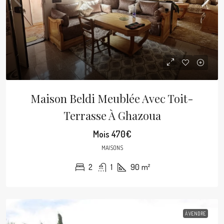
Maison Beldi Meublée Avec Toit-
Terrasse À Ghazoua
Mois
470€
MAISONS
2
1
90
m²
À VENDRE