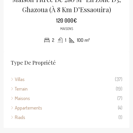
Ghazoua (à 8 Km D’Essaouira)
120 000€
MAISONS
2
1
100
m²
Type De Propriété
Villas
(37)
Terrain
(19)
Maisons
(7)
Appartements
(4)
Riads
(1)