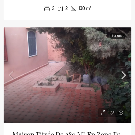
2
2
130
m²
À VENDRE
Maison Titrée De 280 M² En Zone D3,