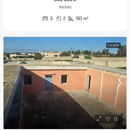
MAISONS
5
2
193
m²
À VENDRE