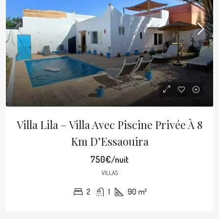
Villa Lila – Villa Avec Piscine Privée À 8
Km D’Essaouira
750€/nuit
VILLAS
2
1
90
m²