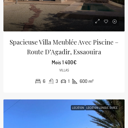
Spacieuse Villa Meublée Avec Piscine –
Route D’Agadir, Essaouira
Mois
1 400€
VILLAS
6
3
1
600
m²
LOCATION
LOCATION LONGUE DUREE