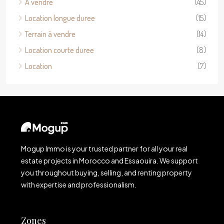
À vendre
(45)
Location longue duree
(15)
Terrain à vendre
(14)
Location courte duree
(8)
Location
(7)
Mogup Immo is your trusted partner for all your real
estate projects in Morocco and Essaouira. We support
you throughout buying, selling, and renting property
with expertise and professionalism.
Zones