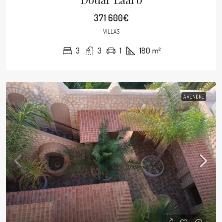
371 600€
VILLAS
3
3
1
180
m²
À VENDRE