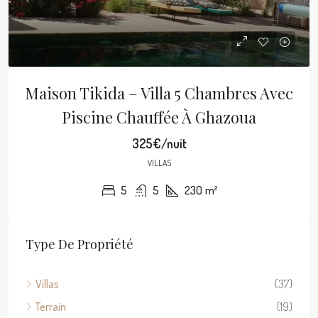
Maison Tikida – Villa 5 Chambres Avec
Piscine Chauffée À Ghazoua
325€/nuit
VILLAS
5
5
230
m²
Type De Propriété
Villas
(37)
Terrain
(19)