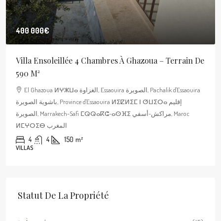
400 000€
Villa Ensoleillée 4 Chambres À Ghazoua – Terrain De
590 M²
El Ghazoua ⵍⵖⵣⵡⴰ الغزاوة, Essaouira الصويرة, Pachalik d'Essaouira
باشوية الصويرة, Province d'Essaouira ⵍⵉⵇⵍⵉⵎ ⵏ ⵚⵡⵉⵔⴰ إقليم
الصويرة, Marrakech-Safi ⵎⵕⵕⴰⴽⵛ-ⴰⵙⴼⵉ مراكش-أسفي, Maroc
ⵍⵎⵖⵔⵉⴱ المغرب
4
4
150
m²
VILLAS
Statut De La Propriété