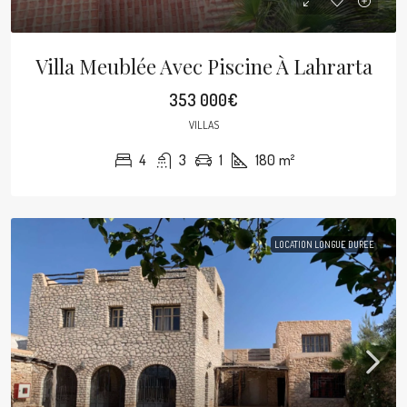
Villa Meublée Avec Piscine À Lahrarta
353 000€
VILLAS
4
3
1
180
m²
LOCATION LONGUE DUREE