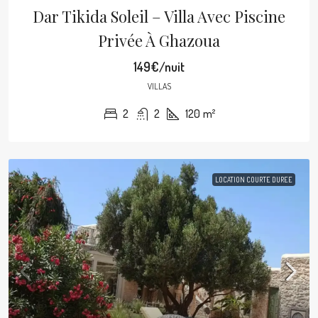
Dar Tikida Soleil – Villa Avec Piscine
Privée À Ghazoua
149€/nuit
VILLAS
2
2
120
m²
LOCATION COURTE DUREE