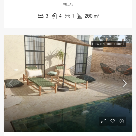
VILLAS
3
4
1
200
m²
LOCATION COURTE DUREE