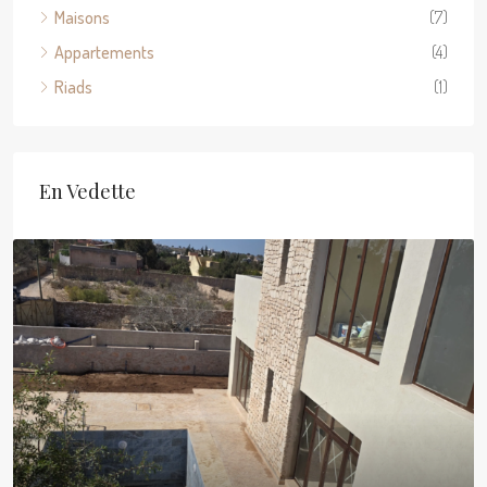
Maisons
(7)
Appartements
(4)
Riads
(1)
En Vedette