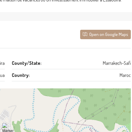
Open on Google Maps
ira
County/State:
Marrakech-Safi
ua
Country:
Maroc