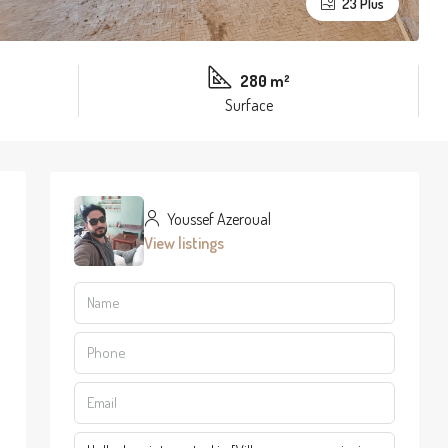
23 Plus
280 m²
Surface
Youssef Azeroual
View listings