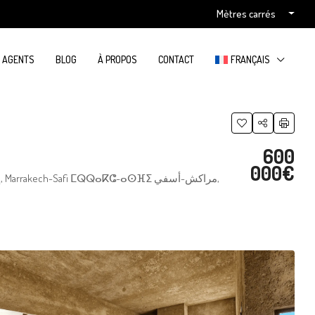
Mètres carrés
S AGENTS
BLOG
À PROPOS
CONTACT
FRANÇAIS
600
000€