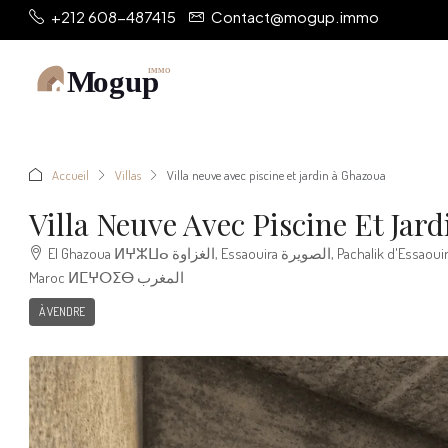
+212 608-487415
Contact@mogup.immo
Accueil
Villas
Villa neuve avec piscine et jardin à Ghazoua
Villa Neuve Avec Piscine Et Jar
El Ghazoua ⵍⵖⵣⵡⴰ الغزاوة, Essaouira الصويرة, Pachalik d'Essaouira باشوية الصويرة, Province d'Essaouira ⵍⵉⵇⵍⵉⵎ ⵏ ⵚⵡⵉⵔⴰ إقليم الصويرة, Marrakech-Safi ⵎⵕⵕⴰⴽⵛ-ⴰⵙⴼⵉ مراكش-أسفي,
Maroc ⵍⵎⵖⵔⵉⴱ المغرب
À VENDRE