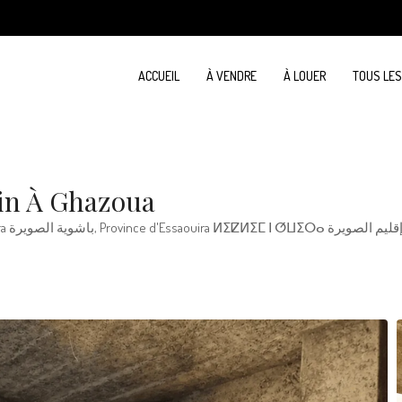
ACCUEIL
À VENDRE
À LOUER
TOUS LE
din À Ghazoua