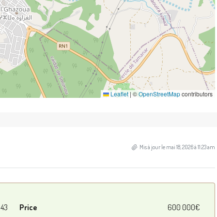
Leaflet
|
©
OpenStreetMap
contributors
Mis à jour le mai 18, 2026 à 11:23 am
43
Price
600 000€