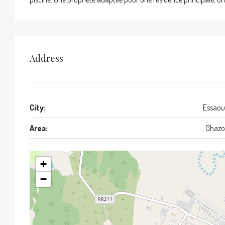
Address
City:
Essaou
Area:
Ghazo
+
−