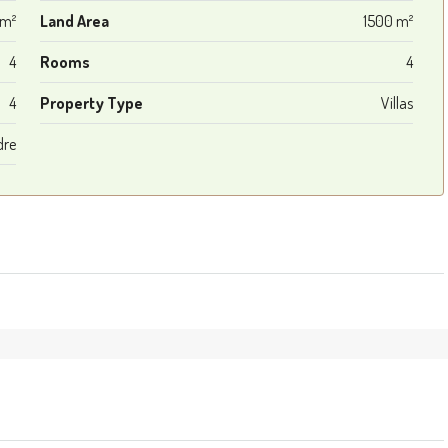
 m²
Land Area
1500 m²
4
Rooms
4
4
Property Type
Villas
dre