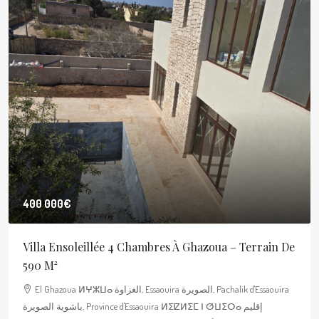
400 000€
Villa Ensoleillée 4 Chambres À Ghazoua – Terrain De
590 M²
El Ghazoua ⵍⵖⵣⵡⴰ الغزاوة, Essaouira الصويرة, Pachalik d'Essaouira
باشوية الصويرة, Province d'Essaouira ⵍⵉⵇⵍⵉⵎ ⵏ ⵚⵡⵉⵔⴰ إقليم