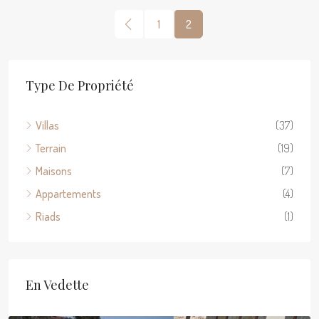
1
2
Type De Propriété
Villas
(37)
Terrain
(19)
Maisons
(7)
Appartements
(4)
Riads
(1)
En Vedette