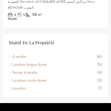
الصويرة, Marrakech-Safi ⵎⵕⵕⴰⴽⵛ-ⴰⵙⴼⵉ مراكش-أسفي, Maroc
ⵍⵎⵖⵔⵉⴱ المغرب
4
4
150
m²
VILLAS
Statut De La Propriété
À vendre
(45)
Location longue duree
(15)
Terrain à vendre
(14)
Location courte duree
(8)
Location
(7)