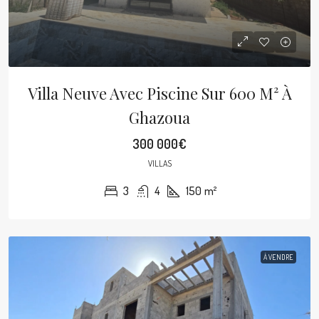
Villa Neuve Avec Piscine Sur 600 M² À
Ghazoua
300 000€
VILLAS
3
4
150
m²
À VENDRE