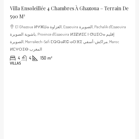
Villa Ensoleillée 4 Chambres À Ghazoua – Terrain De
590 M²
El Ghazoua ⵍⵖⵣⵡⴰ الغزاوة, Essaouira الصويرة, Pachalik d'Essaouira
باشوية الصويرة, Province d'Essaouira ⵍⵉⵇⵍⵉⵎ ⵏ ⵚⵡⵉⵔⴰ إقليم
الصويرة, Marrakech-Safi ⵎⵕⵕⴰⴽⵛ-ⴰⵙⴼⵉ مراكش-أسفي, Maroc
ⵍⵎⵖⵔⵉⴱ المغرب
4
4
150
m²
VILLAS