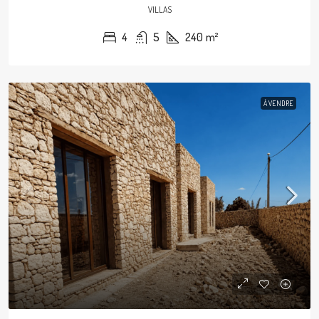
VILLAS
4
5
240
m²
À VENDRE