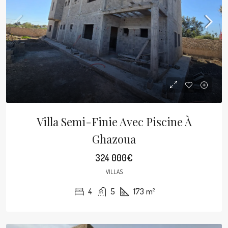
Villa Semi-Finie Avec Piscine À
Ghazoua
324 000€
VILLAS
4
5
173
m²