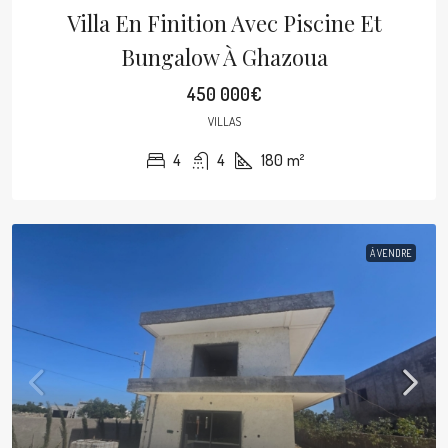
Villa En Finition Avec Piscine Et
Bungalow À Ghazoua
450 000€
VILLAS
4
4
180
m²
À VENDRE