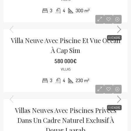
3
4
300
m²
Villa Neuve Avec Piscine Et Vue Océan
À VENDRE
À Cap Sim
580 000€
VILLAS
3
4
230
m²
Villas Neuves Avec Piscines Privées
À VENDRE
Dans Un Cadre Naturel Exclusif À
Douar Laarab