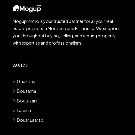
Mogup Immo is your trusted partner for all your real
estate projects in Morocco and Essaouira. We support
you throughout buying, selling, and renting property
with expertise and professionalism.
Zones
Ghazoua
Bouzama
Boutazart
Lareich
Douar Laarab