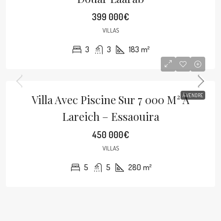
399 000€
VILLAS
3
3
183
m²
Villa Avec Piscine Sur 7 000 M² À
À VENDRE
Lareich – Essaouira
450 000€
VILLAS
5
5
280
m²