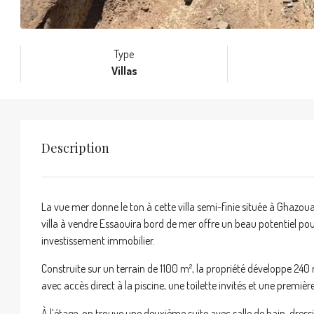
Type
Villas
Description
La vue mer donne le ton à cette villa semi-finie située à Ghazou
villa à vendre Essaouira bord de mer offre un beau potentiel p
investissement immobilier.
Construite sur un terrain de 1100 m², la propriété développe 24
avec accès direct à la piscine, une toilette invités et une première
À l’étage, on trouve une deuxième suite avec salle de bain, dress