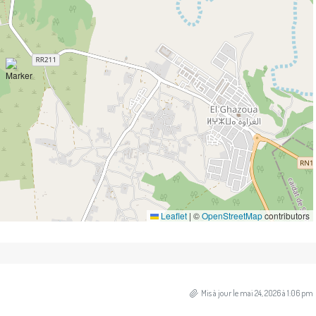
Leaflet
|
©
OpenStreetMap
contributors
Mis à jour le mai 24, 2026 à 1:06 pm