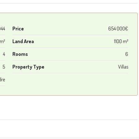
44
Price
654 000€
 m²
Land Area
1100 m²
4
Rooms
6
5
Property Type
Villas
dre