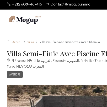
+212 608-487415
Contact@mogup.immo
Accueil
Villas
Villa semi-finie avec piscine et vue mer à Ghazoua
Villa Semi-Finie Avec Piscine 
El Ghazoua ⵍⵖⵣⵡⴰ الغزاوة, Essaouira الصويرة, Pachalik d'Essaouira باشوية الصويرة, Province d'Essaouira ⵍⵉⵇⵍⵉⵎ ⵏ ⵚⵡⵉⵔⴰ إقليم الصويرة, Marrakech-Safi ⵎⵕⵕⴰⴽⵛ-ⴰⵙⴼⵉ مراكش-أسفي,
Maroc ⵍⵎⵖⵔⵉⴱ المغرب
À VENDRE