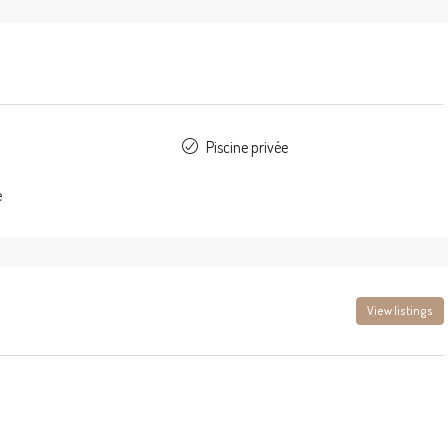
Piscine privée
e
View listings