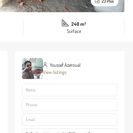
23 Plus
240 m²
Surface
Youssef Azeroual
View listings