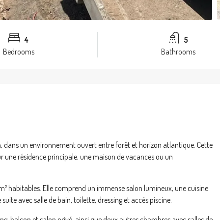
4
5
Bedrooms
Bathrooms
a, dans un environnement ouvert entre forêt et horizon atlantique. Cette
our une résidence principale, une maison de vacances ou un
0 m² habitables. Elle comprend un immense salon lumineux, une cuisine
 suite avec salle de bain, toilette, dressing et accès piscine.
ing, balcon et salon privé, ainsi que deux autres chambres avec salles de