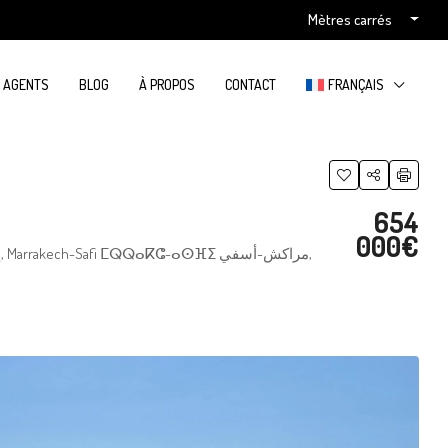
Mètres carrés
S AGENTS
BLOG
À PROPOS
CONTACT
FRANÇAIS
654
000€