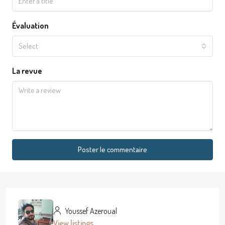
Évaluation
Select
La revue
Poster le commentaire
Youssef Azeroual
View listings