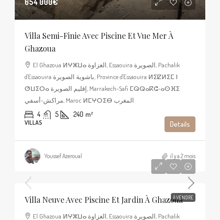
654 000€
Villa Semi-Finie Avec Piscine Et Vue Mer À
Ghazoua
El Ghazoua ⵍⵖⵣⵡⴰ الغزاوة, Essaouira الصويرة, Pachalik
d'Essaouira باشوية الصويرة, Province d'Essaouira ⵍⵉⵇⵍⵉⵎ ⵏ
ⵚⵡⵉⵔⴰ إقليم الصويرة, Marrakech-Safi ⵎⵕⵕⴰⴽⵛ-ⴰⵙⴼⵉ
مراكش-أسفي, Maroc ⵍⵎⵖⵔⵉⴱ المغرب
4
5
240
m²
VILLAS
Details
Youssef Azeroual
il y a 2 mois
600 000€
Villa Neuve Avec Piscine Et Jardin À Ghazoua
À VENDRE
El Ghazoua ⵍⵖⵣⵡⴰ الغزاوة, Essaouira الصويرة, Pachalik