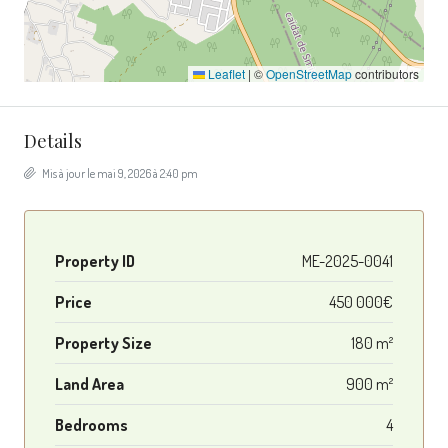
Leaflet
|
©
OpenStreetMap
contributors
Details
Mis à jour le mai 9, 2026 à 2:40 pm
Property ID
ME-2025-0041
Price
450 000€
Property Size
180 m²
Land Area
900 m²
Bedrooms
4