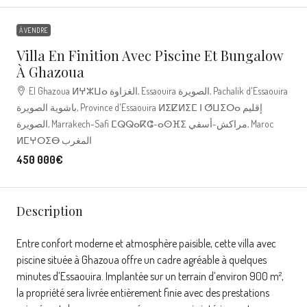
À VENDRE
Villa En Finition Avec Piscine Et Bungalow
À Ghazoua
El Ghazoua ⵍⵖⵣⵡⴰ الغزاوة, Essaouira الصويرة, Pachalik d'Essaouira
باشوية الصويرة, Province d'Essaouira ⵍⵉⵇⵍⵉⵎ ⵏ ⵚⵡⵉⵔⴰ إقليم
الصويرة, Marrakech-Safi ⵎⵕⵕⴰⴽⵛ-ⴰⵙⴼⵉ مراكش-أسفي, Maroc
ⵍⵎⵖⵔⵉⴱ المغرب
450 000€
Description
Entre confort moderne et atmosphère paisible, cette villa avec
piscine située à Ghazoua offre un cadre agréable à quelques
minutes d’Essaouira. Implantée sur un terrain d’environ 900 m²,
la propriété sera livrée entièrement finie avec des prestations