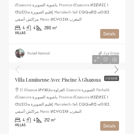
d'Essaouira باشوية الصويرة, Province d'Essaouira ⵍⵉⵇⵍⵉⵎ ⵏ
ⵚⵡⵉⵔⴰ إقليم الصويرة, Marrakech-Safi ⵎⵕⵕⴰⴽⵛ-ⴰⵙⴼⵉ
مراكش-أسفي, Maroc ⵍⵎⵖⵔⵉⴱ المغرب
4
4
280
m²
VILLAS
Details
Youssef Azeroual
il y a 3 mois
540 000€
Villa Lumineuse Avec Piscine À Ghazoua
À VENDRE
El Ghazoua ⵍⵖⵣⵡⴰ الغزاوة, Essaouira الصويرة, Pachalik
d'Essaouira باشوية الصويرة, Province d'Essaouira ⵍⵉⵇⵍⵉⵎ ⵏ
ⵚⵡⵉⵔⴰ إقليم الصويرة, Marrakech-Safi ⵎⵕⵕⴰⴽⵛ-ⴰⵙⴼⵉ
مراكش-أسفي, Maroc ⵍⵎⵖⵔⵉⴱ المغرب
4
4
212
m²
VILLAS
Details