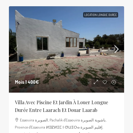
LOCATION LONGUE DUREE
Mois
1 400€
Villa Avec Piscine Et Jardin À Louer Longue
Durée Entre Laarach Et Douar Laarab
Essaouira الصويرة, Pachalik d'Essaouira باشوية الصويرة,
Province d'Essaouira ⵍⵉⵇⵍⵉⵎ ⵏ ⵚⵡⵉⵔⴰ إقليم الصويرة,