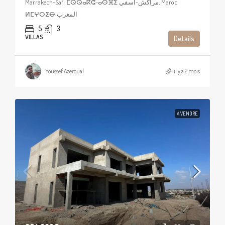
Marrakech-Safi ⵎⵕⵕⴰⴽⵛ-ⴰⵙⴼⵉ مراكش-أسفي, Maroc
ⵍⵎⵖⵔⵉⴱ المغرب
5
3
VILLAS
Details
Youssef Azeroual
il y a 2 mois
À VENDRE