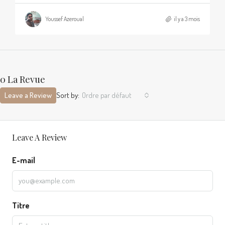
Youssef Azeroual
il y a 3 mois
0 La Revue
Leave a Review
Sort by:
Ordre par défaut
Leave A Review
E-mail
Titre